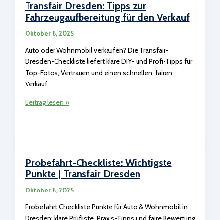
Dresden
Transfair Dresden: Tipps zur
Fahrzeugaufbereitung für den Verkauf
Oktober 8, 2025
Auto oder Wohnmobil verkaufen? Die Transfair-
Dresden-Checkliste liefert klare DIY- und Profi-Tipps für
Top-Fotos, Vertrauen und einen schnellen, fairen
Verkauf.
Transfair
Beitrag lesen »
Dresden:
Tipps
zur
Fahrzeugaufbereitung
für
Probefahrt-Checkliste: Wichtigste
den
Punkte | Transfair Dresden
Verkauf
Oktober 8, 2025
Probefahrt Checkliste Punkte für Auto & Wohnmobil in
Dresden: klare Prüfliste, Praxis-Tipps und faire Bewertung