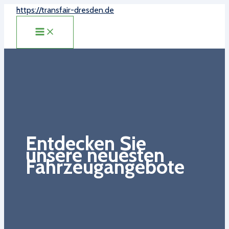
Zum
https://transfair-dresden.de
Inhalt
MAIN
springen
MENU
Entdecken Sie
unsere neuesten
Fahrzeugangebote