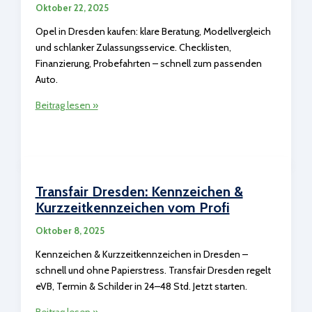
Oktober 22, 2025
Opel in Dresden kaufen: klare Beratung, Modellvergleich
und schlanker Zulassungsservice. Checklisten,
Finanzierung, Probefahrten – schnell zum passenden
Auto.
Opel
Beitrag lesen »
bei
Autoland:
Neuwagen
&
Gebrauchtwagen
Transfair Dresden: Kennzeichen &
zu
Kurzzeitkennzeichen vom Profi
Bestpreisen
Oktober 8, 2025
Kennzeichen & Kurzzeitkennzeichen in Dresden –
schnell und ohne Papierstress. Transfair Dresden regelt
eVB, Termin & Schilder in 24–48 Std. Jetzt starten.
Transfair
Beitrag lesen »