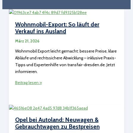
Wohnmobil-Export: So läuft der
Verkauf ins Ausland
März 21, 2026
Wohnmobil Export leicht gemacht: bessere Preise, klare
Abläufe und rechtssichere Abwicklung – inklusive Praxis-
Tipps und Expertenhilfe von transfair-dresden.de. Jetzt
informieren.
Wohnmobil-
Beitrag lesen »
Export:
So
läuft
der
Verkauf
Opel bei Autoland: Neuwagen &
ins
Gebrauchtwagen zu Bestpreisen
Ausland