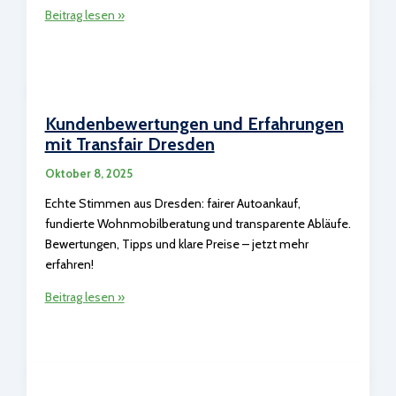
Transfair
Beitrag lesen »
Dresden:
Sichere
Zahlung
&
Übergabe
Kundenbewertungen und Erfahrungen
garantiert
mit Transfair Dresden
Oktober 8, 2025
Echte Stimmen aus Dresden: fairer Autoankauf,
fundierte Wohnmobilberatung und transparente Abläufe.
Bewertungen, Tipps und klare Preise – jetzt mehr
erfahren!
Kundenbewertungen
Beitrag lesen »
und
Erfahrungen
mit
Transfair