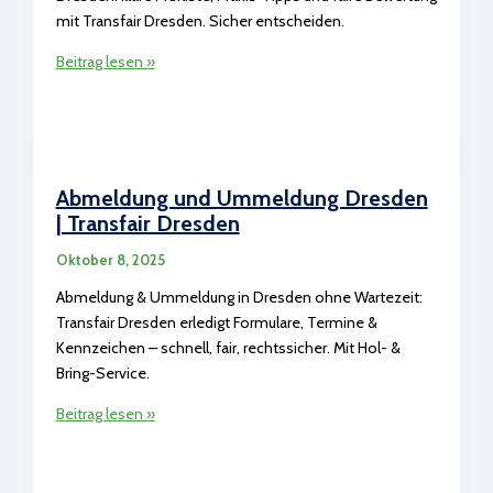
mit Transfair Dresden. Sicher entscheiden.
Probefahrt-
Beitrag lesen »
Checkliste:
Wichtigste
Punkte
|
Transfair
Abmeldung und Ummeldung Dresden
Dresden
| Transfair Dresden
Oktober 8, 2025
Abmeldung & Ummeldung in Dresden ohne Wartezeit:
Transfair Dresden erledigt Formulare, Termine &
Kennzeichen – schnell, fair, rechtssicher. Mit Hol- &
Bring-Service.
Abmeldung
Beitrag lesen »
und
Ummeldung
Dresden