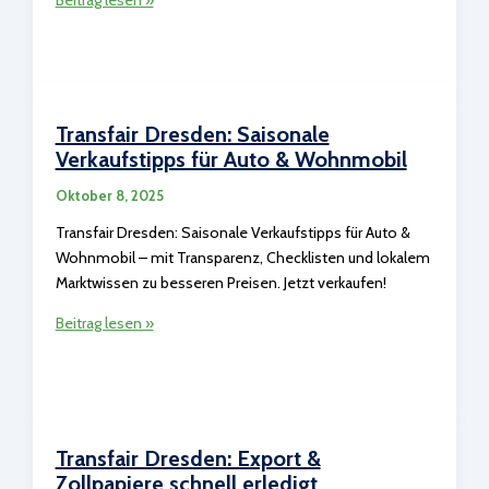
Dresden:
Kennzeichen
&
Kurzzeitkennzeichen
vom
Transfair Dresden: Saisonale
Profi
Verkaufstipps für Auto & Wohnmobil
Oktober 8, 2025
Transfair Dresden: Saisonale Verkaufstipps für Auto &
Wohnmobil – mit Transparenz, Checklisten und lokalem
Marktwissen zu besseren Preisen. Jetzt verkaufen!
Transfair
Beitrag lesen »
Dresden:
Saisonale
Verkaufstipps
für
Auto
Transfair Dresden: Export &
&
Zollpapiere schnell erledigt