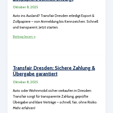
Wohnmobil
Oktober 8, 2025
Auto ins Ausland? Transfair Dresden erledigt Export &
Zollpapiere – von Anmeldung bis Kennzeichen. Schnell
und transparent. Jetzt starten.
Transfair
Beitrag lesen »
Dresden:
Export
&
Zollpapiere
schnell
Transfair Dresden: Sichere Zahlung &
erledigt
Übergabe garantiert
Oktober 8, 2025
Auto oder Wohnmobil sicher verkaufen in Dresden:
Transfair sorgt für transparente Zahlung, geprüfte
Übergabe und klare Verträge – schnell, fair, ohne Risiko.
Mehr erfahren!