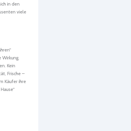
ich in den
ssenten viele
ahren“
e Wirkung.
en. Kein
ät, Frische –
m Käufer ihre
u Hause“