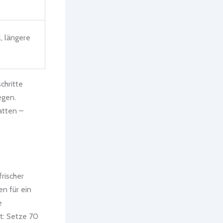
, längere
chritte
egen.
atten –
rischer
n für ein
e
t: Setze 70