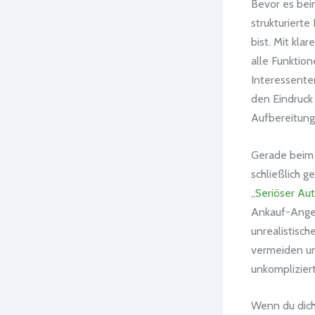
Bevor es beim
strukturierte
bist. Mit kla
alle Funktion
Interessente
den Eindruck 
Aufbereitung
Gerade beim D
schließlich g
„
Seriöser Au
Ankauf-Ange
unrealistisch
vermeiden und
unkomplizier
Wenn du dic