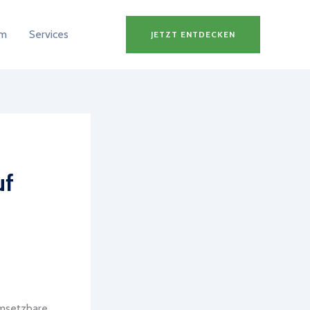
um
Services
JETZT ENTDECKEN
uf
umsetzbare