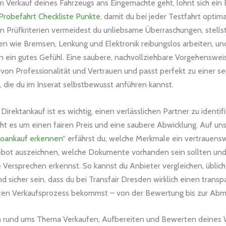
 Verkauf deines Fahrzeugs ans Eingemachte geht, lohnt sich ein B
Probefahrt Checkliste Punkte
, damit du bei jeder Testfahrt optim
ren Prüfkriterien vermeidest du unliebsame Überraschungen, stellst
en wie Bremsen, Lenkung und Elektronik reibungslos arbeiten, und
n ein gutes Gefühl. Eine saubere, nachvollziehbare Vorgehensweis
von Professionalität und Vertrauen und passt perfekt zu einer se
, die du im Inserat selbstbewusst anführen kannst.
irektankauf ist es wichtig, einen verlässlichen Partner zu identif
eht es um einen fairen Preis und eine saubere Abwicklung. Auf uns
toankauf erkennen
“ erfährst du, welche Merkmale ein vertrauens
bot auszeichnen, welche Dokumente vorhanden sein sollten un
e Versprechen erkennst. So kannst du Anbieter vergleichen, übliche
 sicher sein, dass du bei Transfair Dresden wirklich einen trans
ten Verkaufsprozess bekommst – von der Bewertung bis zur Abm
h rund ums Thema Verkaufen, Aufbereiten und Bewerten deines