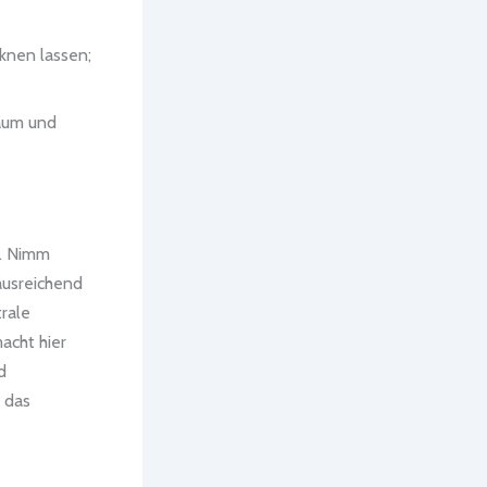
knen lassen;
raum und
e. Nimm
ausreichend
rale
acht hier
d
 das