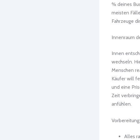
% deines Bud
meisten Fäll
Fahrzeuge dir
Innenraum det
Innen entsche
wechseln. Hi
Menschen reag
Käufer will f
und eine Pris
Zeit verbring
anfühlen.
Vorbereitung:
Alles r