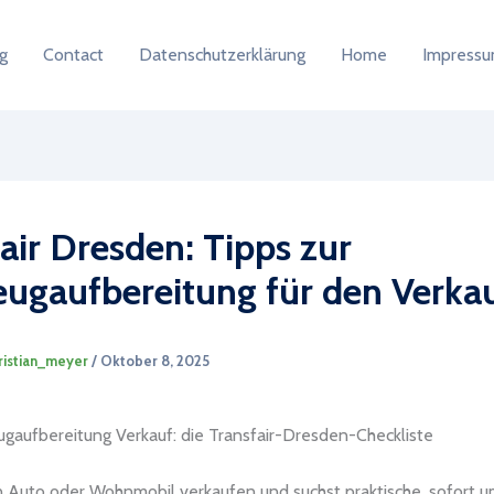
g
Contact
Datenschutzerklärung
Home
Impress
air Dresden: Tipps zur
eugaufbereitung für den Verka
ristian_meyer
/
Oktober 8, 2025
ugaufbereitung Verkauf: die Transfair-Dresden-Checkliste
in Auto oder Wohnmobil verkaufen und suchst praktische, sofort 