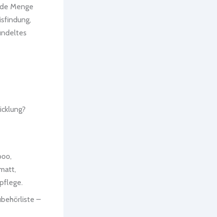
ede Menge
isfindung,
ündeltes
icklung?
poo,
matt,
pflege.
behörliste –