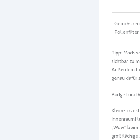
Geruchsneut
Pollenfilter
Tipp: Mach vo
sichtbar zu 
Außerdem beh
genau dafür 
Budget und W
Kleine Invest
Innenraumfil
„Wow“ beim E
großflächige