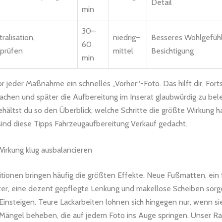
Detail
min
30–
ralisation,
niedrig–
Besseres Wohlgefühl
60
 prüfen
mittel
Besichtigung
min
r jeder Maßnahme ein schnelles „Vorher“-Foto. Das hilft dir, Forts
machen und später die Aufbereitung im Inserat glaubwürdig zu bel
ältst du so den Überblick, welche Schritte die größte Wirkung h
sind diese Tipps Fahrzeugaufbereitung Verkauf gedacht.
irkung klug ausbalancieren
itionen bringen häufig die größten Effekte. Neue Fußmatten, ein f
ter, eine dezent gepflegte Lenkung und makellose Scheiben sorge
insteigen. Teure Lackarbeiten lohnen sich hingegen nur, wenn si
 Mängel beheben, die auf jedem Foto ins Auge springen. Unser Ra