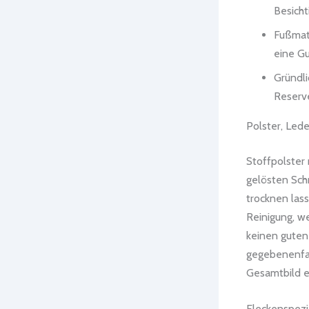
Besicht
Fußmat
eine Gu
Gründli
Reserv
Polster, Lede
Stoffpolster 
gelösten Sch
trocknen lass
Reinigung, w
keinen guten 
gegebenenfal
Gesamtbild e
Fleckenspezi