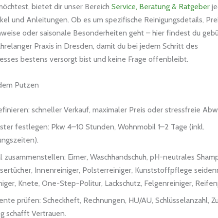
öchtest, bietet dir unser Bereich
Service, Beratung & Ratgeber
j
tikel und Anleitungen. Ob es um spezifische Reinigungsdetails, Pre
inweise oder saisonale Besonderheiten geht – hier findest du geb
hrelanger Praxis in Dresden, damit du bei jedem Schritt des
esses bestens versorgt bist und keine Frage offenbleibt.
 dem Putzen
efinieren: schneller Verkauf, maximaler Preis oder stressfreie Abw
ster festlegen: Pkw 4–10 Stunden, Wohnmobil 1–2 Tage (inkl.
ngszeiten).
al zusammenstellen: Eimer, Waschhandschuh, pH-neutrales Sham
sertücher, Innenreiniger, Polsterreiniger, Kunststoffpflege seiden
niger, Knete, One-Step-Politur, Lackschutz, Felgenreiniger, Reifen
nte prüfen: Scheckheft, Rechnungen, HU/AU, Schlüsselanzahl, Zu
 schafft Vertrauen.