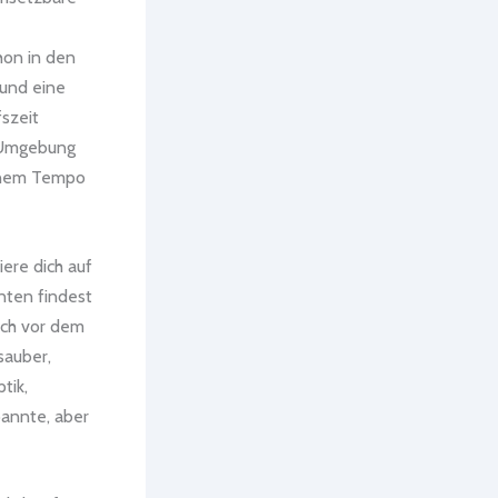
hon in den
 und eine
fszeit
d Umgebung
einem Tempo
ere dich auf
unten findest
sich vor dem
sauber,
tik,
pannte, aber