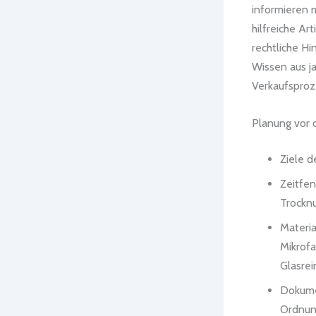
informieren m
hilfreiche Ar
rechtliche H
Wissen aus ja
Verkaufsproz
Planung vor
Ziele d
Zeitfen
Trocknu
Materi
Mikrofa
Glasrei
Dokume
Ordnung