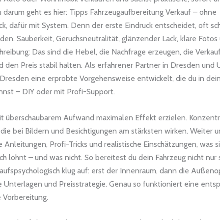
 darum geht es hier: Tipps Fahrzeugaufbereitung Verkauf – ohne
k, dafür mit System. Denn der erste Eindruck entscheidet, oft sc
en. Sauberkeit, Geruchsneutralität, glänzender Lack, klare Fotos
hreibung: Das sind die Hebel, die Nachfrage erzeugen, die Verkau
d den Preis stabil halten. Als erfahrener Partner in Dresden un
r Dresden eine erprobte Vorgehensweise entwickelt, die du in d
nst – DIY oder mit Profi-Support.
mit überschaubarem Aufwand maximalen Effekt erzielen. Konzentri
 die bei Bildern und Besichtigungen am stärksten wirken. Weiter 
te Anleitungen, Profi-Tricks und realistische Einschätzungen, was 
ich lohnt – und was nicht. So bereitest du dein Fahrzeug nicht nur 
aufspsychologisch klug auf: erst der Innenraum, dann die Außenop
ie Unterlagen und Preisstrategie. Genau so funktioniert eine ents
 Vorbereitung.