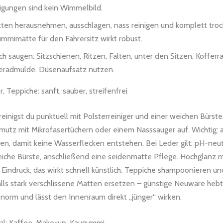
igungen sind kein Wimmelbild.
ten herausnehmen, ausschlagen, nass reinigen und komplett troc
mmimatte für den Fahrersitz wirkt robust.
ch saugen: Sitzschienen, Ritzen, Falten, unter den Sitzen, Koffer
eradmulde. Düsenaufsatz nutzen.
r, Teppiche: sanft, sauber, streifenfrei
reinigst du punktuell mit Polsterreiniger und einer weichen Bürst
mutz mit Mikrofasertüchern oder einem Nasssauger auf. Wichtig: 
en, damit keine Wasserflecken entstehen. Bei Leder gilt: pH-neut
eiche Bürste, anschließend eine seidenmatte Pflege. Hochglanz m
Eindruck; das wirkt schnell künstlich. Teppiche shampoonieren un
ls stark verschlissene Matten ersetzen – günstige Neuware hebt
norm und lässt den Innenraum direkt „jünger“ wirken.
al: Kaffee, Make-up, Kaugummi