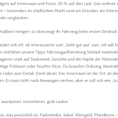
gets auf Innenraum und Fotos, 30 % auf den Lack. Das rechnet s
en – besonders im städtischen Markt rund um Dresden, wo Intere
ekt vergleichen.
ailliert reinigen: so überzeugt Ihr Fahrzeug beim ersten Eindruck
idet sich oft, ob Interessierte vom „Sieht gut aus“ zum „Ich will f
er entfalten unsere Tipps Fahrzeugaufbereitung Verkauf maximal
ieren stark auf Sauberkeit, Gerüche und die Haptik der Materiali
ettige Polituren oder feuchte Sitze. Du brauchst Ordnung, Neutralit
e Liebe zum Detail. Denk daran: Der Innenraum ist der Ort, an de
en. Er muss nicht nach Neuwagen riechen, aber er soll sich wie „z
 ausräumen, vorsortieren, grob sauber
aus, was persönlich ist: Parkscheibe, Kabel, Kleingeld, Pfandbons –