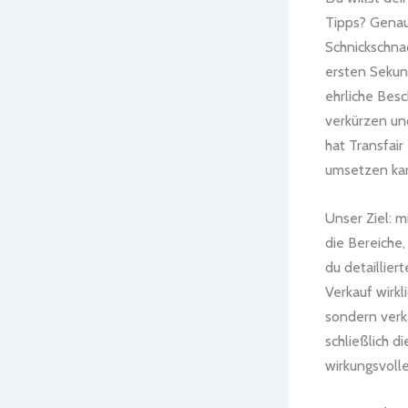
Tipps? Genau
Schnickschnac
ersten Sekund
ehrliche Besc
verkürzen un
hat Transfai
umsetzen kan
Unser Ziel: 
die Bereiche,
du detaillier
Verkauf wirkl
sondern verk
schließlich d
wirkungsvolle