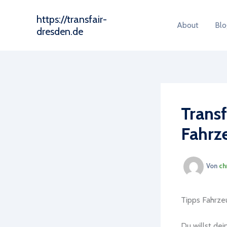
Zum
https://transfair-
Inhalt
About
Blo
dresden.de
springen
Transf
Fahrz
Von
ch
Tipps Fahrze
Du willst de