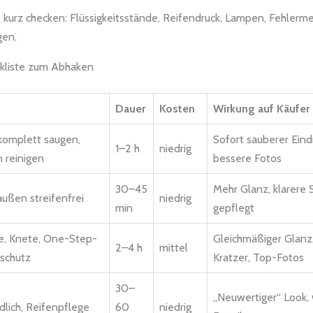
 kurz checken: Flüssigkeitsstände, Reifendruck, Lampen, Fehler
gen.
kliste zum Abhaken
Dauer
Kosten
Wirkung auf Käufer
komplett saugen,
Sofort sauberer Eind
1–2 h
niedrig
 reinigen
bessere Fotos
30–45
Mehr Glanz, klarere S
außen streifenfrei
niedrig
min
gepflegt
, Knete, One-Step-
Gleichmäßiger Glanz
2–4 h
mittel
kschutz
Kratzer, Top-Fotos
30–
„Neuwertiger“ Look, 
dlich, Reifenpflege
60
niedrig